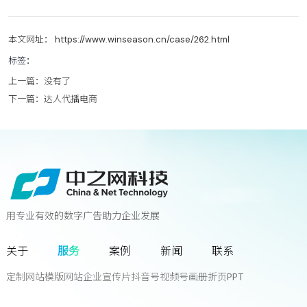
本文网址： https://www.winseason.cn/case/262.html
标签：
上一篇：
没有了
下一篇：
达人代播电商
用专业有效的数字广告助力企业发展
联系我们
关于
服务
案例
新闻
联系
您离下一个增长奇迹
只差一次对话!
定制网站
模版网站
企业宣传片
抖音号
视频号
画册
折页
PPT
立
即
咨
询