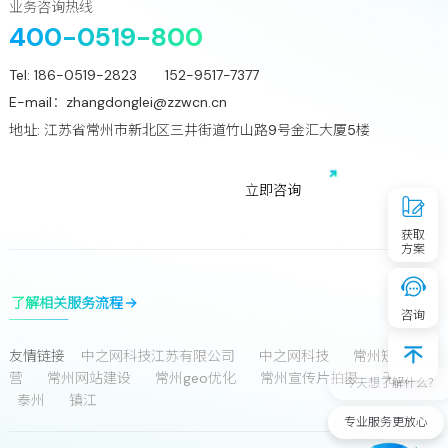
业务咨询热线
400-0519-800
Tel:
186-0519-2823 152-9517-7377
E-mail：
zhangdonglei@zzwcn.cn
地址: 江苏省常州市新北区三井街道竹山路9号金汇大厦5楼
免费获取行业增长诊断方案
立
即
咨
询
获取
方案
了解相关服务流程
咨询
友情链接
中之网科技江苏有限公司
中之网科技
常州短视频运
营
常州网站建设
常州geo优化
常州宣传片拍摄
无锡
今天想了解什么？
泰州
镇江
专业服务更放心