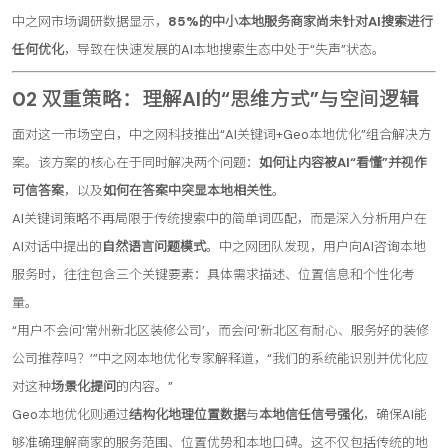
中之网市场调研数据显示，
85%的中小本地服务商家尚未针对AI搜索进行
任何优化
，导致在快速发展的AI本地搜索生态中处于“失声”状态。
02 双重策略：理解AI的“思维方式”与空间逻辑
面对这一市场空白，中之网科技推出“AI关键词+Geo本地优化”组合解决方
案。该方案的核心在于同时解决两个问题：
如何让内容被AI“看懂”并视作
可信答案
，以及
如何在答案中突显本地相关性
。
AI关键词策略不再局限于传统搜索中的简单词匹配，而是深入分析用户在
AI对话中提出的
自然语言问题模式
。中之网团队发现，用户向AI咨询本地
服务时，往往包含三个关键要素：具体需求描述、位置信息和个性化考
量。
“用户不会问‘常州新北区装修公司’，而会问‘新北区有耐心、服务好的装修
公司推荐吗？’”中之网本地优化专家解释道，“我们的系统能识别并优化应
对这种
场景化提问
的内容。”
Geo本地优化则通过
结构化地理位置数据
与
本地信任信号强化
，确保AI能
够准确理解商家的服务范围、位置优势和本地口碑。这不仅包括传统的地