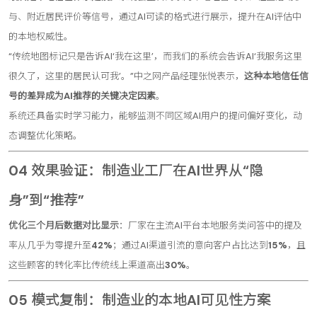
与、附近居民评价等信号，通过AI可读的格式进行展示，提升在AI评估中
的本地权威性。
“传统地图标记只是告诉AI‘我在这里’，而我们的系统会告诉AI‘我服务这里
很久了，这里的居民认可我’。”中之网产品经理张悦表示，
这种本地信任信
号的差异成为AI推荐的关键决定因素
。
系统还具备实时学习能力，能够监测不同区域AI用户的提问偏好变化，动
态调整优化策略。
04 效果验证：制造业工厂在AI世界从“隐
身”到“推荐”
优化三个月后数据对比显示
：厂家在主流AI平台本地服务类问答中的提及
率从几乎为零提升至
42%
；通过AI渠道引流的意向客户占比达到
15%
，且
这些顾客的转化率比传统线上渠道高出
30%
。
05 模式复制：制造业的本地AI可见性方案