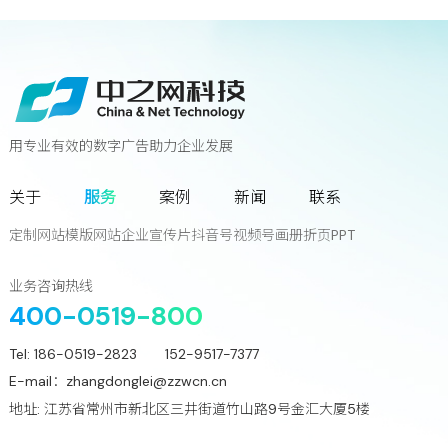
用专业有效的数字广告助力企业发展
联系我们
关于
服务
案例
新闻
联系
您离下一个增长奇迹
只差一次对话!
定制网站
模版网站
企业宣传片
抖音号
视频号
画册
折页
PPT
立
即
咨
询
业务咨询热线
400-0519-800
Tel:
186-0519-2823 152-9517-7377
E-mail：
zhangdonglei@zzwcn.cn
地址: 江苏省常州市新北区三井街道竹山路9号金汇大厦5楼