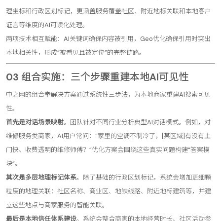
理坐标和行政区划标记，更涵盖服务覆盖社区、附近地标关联和本地客户
证言等维度的AI可读化处理。
两项技术相互赋能：AI关键词确保内容被引用，Geo优化确保引用时突出
本地相关性，形成“被看见且被定位”的完整链路。
03 组合实施：三个步骤重建本地AI可见性
中之网的组合拳解决方案通过系统性三步法，为本地商家重建AI搜索可见
性。
首先是对话场景映射
。团队针对不同行业分析典型AI对话模式。例如，对
维修服务类商家，AI用户常问：“家里的空调不制冷了，[某区域]有没有上
门快、收费透明的维修师傅？”优化方案会围绕这些真实问题构建“答案模
块”。
其次是多层地理标记体系
。除了基础的行政区划标记，系统会增加更细颗
粒度的地理关联：社区名称、商业区、地铁线路、附近地标建筑等，并建
立这些地点与商家服务的智能关联。
最后是本地信任体系建设
。系统会整合商家的本地经营时长、社区活动参