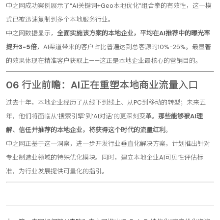
中之网成功案例展示了“AI关键词+Geo本地优化”组合拳的有效性，这一模
式已被迅速复制到多个本地服务行业。
中之网数据显示，
全面实施该方案的本地企业，平均在AI推荐中的曝光率
提升3-5倍
，AI渠道带来的客户占比普遍达到总客源的10%-25%。最显著
的效果体现在精准客户获取上——这正是本地企业最核心的营销目的。
06 行业前瞻：AI正在重塑本地商业流量入口
过去十年，本地企业经历了从线下到线上、从PC到移动的转型；未来五
年，他们将面临从‘搜索引擎’到‘AI对话’的更深刻变革。
那些能够被AI理
解、信任并推荐的本地企业，将获得这个时代的流量红利
。
中之网正基于这一洞察，进一步开发行业垂直化解决方案，计划推出针对
专业制造业领域的特殊优化模块。同时，建立本地企业AI可见性评估标
准，为行业发展提供可量化的指引。