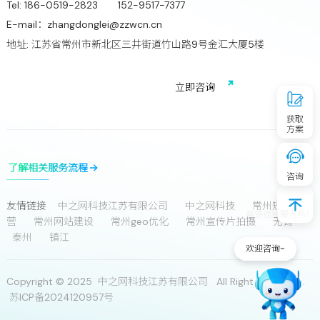
Tel:
186-0519-2823 152-9517-7377
E-mail：
zhangdonglei@zzwcn.cn
地址: 江苏省常州市新北区三井街道竹山路9号金汇大厦5楼
免费获取行业增长诊断方案
立
即
咨
询
获取
方案
了解相关服务流程
咨询
友情链接
中之网科技江苏有限公司
中之网科技
常州短视频运
需要提升曝光吗？
营
常州网站建设
常州geo优化
常州宣传片拍摄
无锡
泰州
镇江
欢迎咨询~
Copyright © 2025 中之网科技江苏有限公司 All Rights Reserves.
苏ICP备2024120957号