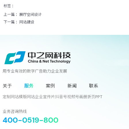
标签 ：
上一篇 ：
展厅空间设计
下一篇 ：
网站建设
用专业有效的数字广告助力企业发展
联系我们
关于
服务
案例
新闻
联系
您离下一个增长奇迹
只差一次对话!
定制网站
模版网站
企业宣传片
抖音号
视频号
画册
折页
PPT
立
即
咨
询
业务咨询热线
400-0519-800