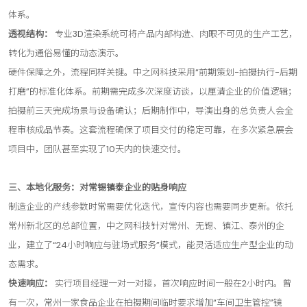
体系。
透视结构：
专业3D渲染系统可将产品内部构造、肉眼不可见的生产工艺，
转化为通俗易懂的动态演示。
硬件保障之外，流程同样关键。中之网科技采用“前期策划-拍摄执行-后期
打磨”的标准化体系。前期需完成多次深度访谈，以厘清企业的价值逻辑；
拍摄前三天完成场景与设备确认；后期制作中，导演出身的总负责人会全
程审核成品节奏。这套流程确保了项目交付的稳定可靠，在多次紧急展会
项目中，团队甚至实现了10天内的快速交付。
三、本地化服务：对常锡镇泰企业的贴身响应
制造企业的产线参数时常需要优化迭代，宣传内容也需要同步更新。依托
常州新北区的总部位置，中之网科技针对常州、无锡、镇江、泰州的企
业，建立了“24小时响应与驻场式服务”模式，能灵活适应生产型企业的动
态需求。
快速响应：
实行项目经理一对一对接，首次响应时间一般在2小时内。曾
有一次，常州一家食品企业在拍摄期间临时要求增加“车间卫生管控”镜